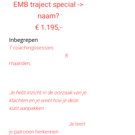
EMB traject special ->
naam?
€ 1.195,-
​Inbegrepen
7 coachingssessies
en 4
massages verdeeld over
8
maanden,
in het tempo dat voor jou
pa
st
Tussendoor
contact via
WhatsApp
Resultaat
Je hebt inzicht in de oorzaak van je
klachten en je weet hoe je deze
kunt aanpakke
n
Je hebt inzicht in je patronen en
hoe deze kunt doorbreken/
Je leert
je patronen herkennen