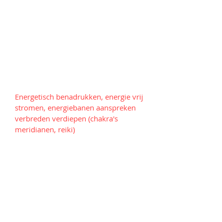
Je kunt veranderingen integreren in
je dagelijkse leven
Je werkt aan balans op fysiek,
mentaal, emotioneel en
energetisch niveau
Je voelt een diepe verbinding met
jezelf en leert leven vanuit je
intuïtie
Energetisch benadrukken, energie vrij
stromen, energiebanen aanspreken
verbreden verdiepen (chakra's
meridianen, reiki)
Energetische blokkades in je lijf
worden doorbroken
De veranderingen in je lijf
doorvoelen en
verankeren/versterken