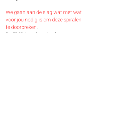
We gaan aan de slag wat met wat
voor jou nodig is om deze spiralen
te doorbreken
.
De EMB bloedtest biedt een
diepgaande analyse en kijkt onder
andere naar:
Tekorten aan vitamines en
mineralen
Voedselintoleranties
Darm- en leververstoringen
Hormonale balans
Neurotransmitters
Toxische belasting
Schimmels en parasieten
Energetische blokkades