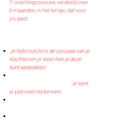
7 coachingssessies verdeeld over
6 maanden, in het tempo dat voor
jou past
Tussendoor
contact via
WhatsAp
p
Resultaat
Je hebt inzicht in de oorzaak van je
klachten en je weet hoe je deze
kunt aanpakken
Je hebt inzicht in je patronen en
hoe deze kunt doorbreken/
Je leert
je patronen herkennen
Je kunt veranderingen integreren in
je dagelijkse leven
Je werkt aan balans op fysiek,
mentaal en emotioneel niveau