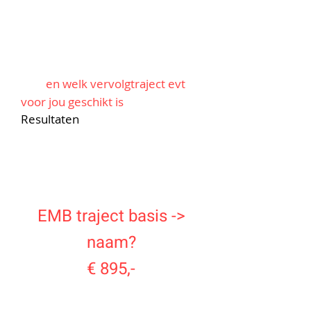
beweging, ontspanning en
suppletie
Sessie 3: we bespreken h
oe het
gaat en wat jij verder nog nodig
hebt
en welk vervolgtraject evt
voor jou geschikt is
Resultaten
Je hebt inzicht in de oorzaak van je
klachten en
je weet
hoe je deze
kunt aanpakken
EMB traject basis ->
naam?
€ 895,-
Inbegrepen